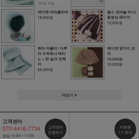
120원 적립
에이앤 바라클라바
발스 코바늘 비니/
동영상 패키지
18,000원
12,000원
쁘띠 머플러 / 다루
에이앤 벙거지 모
마 수퍼워시 메리
자
노 + 틴 실크 모헤
12,000원
어
10,000원
26,000원
더보기 ▼
고객센터
070-4416-7734
고객센터
비회원
연결하기
1:1 문의
평일 10:00 ~ 17:00