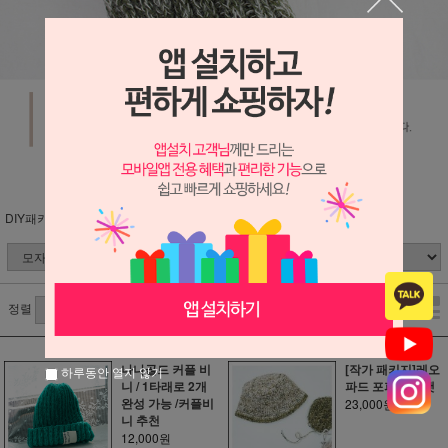
DIY패키지 (분류별)
모자
겨울
정렬
나나골드 커플 비
[작가 패키지]레오
하루동안 열지 않기
니 / 1타래로 2개
파드 포피 버킷햇
완성 가능 /커플비
23,000원
니 추천
12,000원