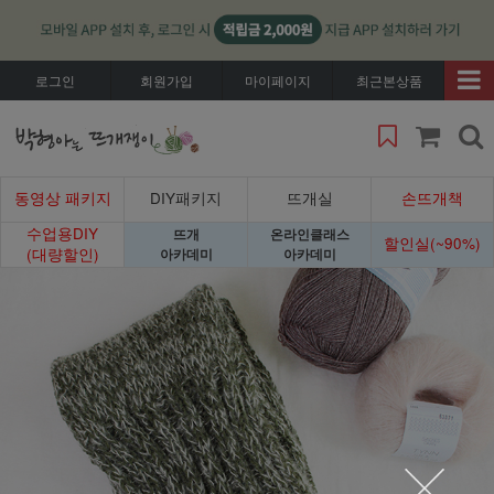
로그인
회원가입
마이페이지
최근본상품
동영상 패키지
DIY패키지
뜨개실
손뜨개책
수업용DIY
뜨개
온라인클래스
할인실(~90%)
(대량할인)
아카데미
아카데미