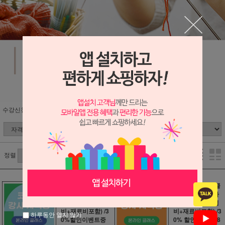
수강신청
자격증반
온라인(동영상) 수업
정렬
[온라인 자격증 클
[온라인 자격증 클
래스] 코바늘 강사
래스]대바늘 강사
자격증 과정(수업
자격증 과정(수업
비+재료비포함) /3
비+재료비포함) /3
하루동안 열지 않기
0%할인이벤트중
0% 할인 이벤트 8