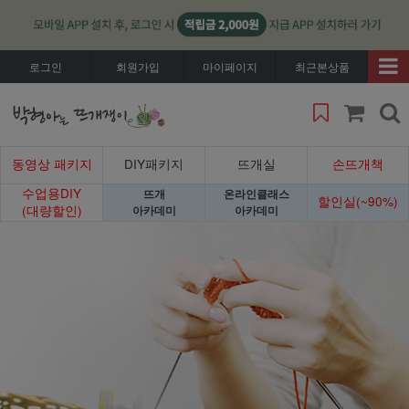
로그인
회원가입
마이페이지
최근본상품
동영상 패키지
DIY패키지
뜨개실
손뜨개책
수업용DIY
뜨개
온라인클래스
할인실(~90%)
(대량할인)
아카데미
아카데미