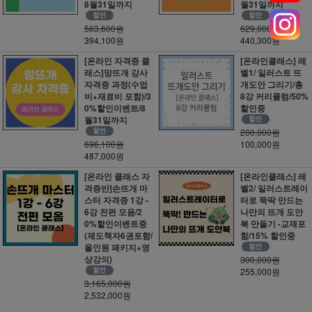
8월31일까지
월31일까지
563,600원
629,000원
394,100원
440,300원
[온라인 자격증 클
[온라인클래스] 레
래스]망뜨개 강사
벨1/ 일러스트 뜨
자격증 과정(수업
개도안 그리기/총
비+재료비 포함)/3
8강 커리큘럼/50%
0%할인이벤트/8
할인중
월31일까지
200,000원
696,100원
100,000원
487,000원
[온라인 클래스 자
[온라인클래스] 레
격증반]손뜨개 마
벨2/ 일러스트레이
스터 자격증 1강 -
터로 뚝딱 만드는
6강 전편 모음/2
나만의 뜨개 도안
0%할인이벤트중
북 만들기 -교재포
(제도책자6권포함/
함/15% 할인중
올인원 패키지+영
상강의)
300,000원
255,000원
3,165,000원
2,532,000원