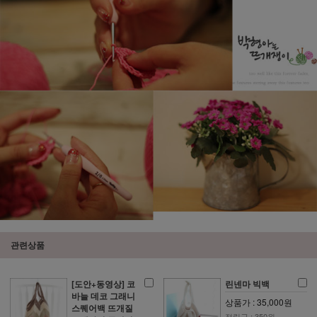
관련상품
[도안+동영상] 코
린넨마 빅백
바늘 데코 그래니
상품가 : 35,000원
스퀘어백 뜨개질
적립금 : 350원