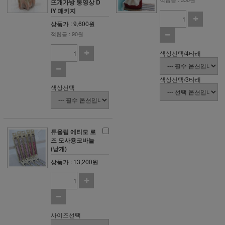
뜨개가방 동영상 D
IY 패키지
상품가 : 9,600원
적립금 : 90원
색상선택/4타래
색상선택/3타래
색상선택
튜율립 에티모 로
즈 모사용코바늘
(낱개)
상품가 : 13,200원
사이즈선택