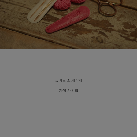
돗바늘 소,대-2개
가위,가위집