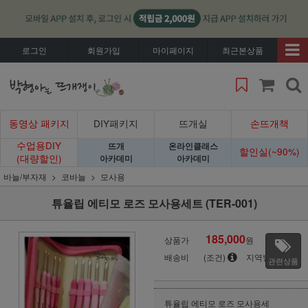
로그인
회원가입
마이페이지
최근본상품
동영상 패키지
DIY패키지
뜨개실
손뜨개책
수업용DIY
뜨개
온라인클래스
할인실(~90%)
(대량할인)
아카데미
아카데미
바늘/부자재
코바늘
모사용
튜율립 에티모 로즈 모사용세트 (TER-001)
185,000
상품가
원
배송비
(조건)
지역별
관련상품
튜율립 에티모 로즈 모사용세