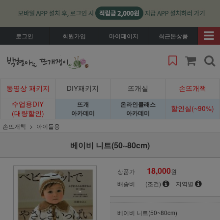
로그인
회원가입
마이페이지
최근본상품
동영상 패키지
DIY패키지
뜨개실
손뜨개책
수업용DIY
뜨개
온라인클래스
할인실(~90%)
(대량할인)
아카데미
아카데미
손뜨개책
아이들용
베이비 니트(50~80cm)
18,000
상품가
원
배송비
(조건)
지역별
베이비 니트(50~80cm)