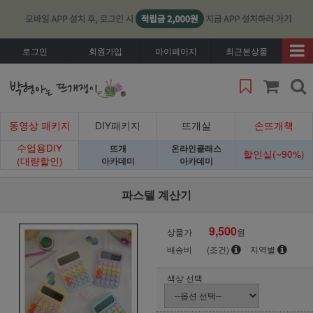
로그인
회원가입
마이페이지
최근본상품
동영상 패키지
DIY패키지
뜨개실
손뜨개책
수업용DIY
뜨개
온라인클래스
할인실(~90%)
(대량할인)
아카데미
아카데미
파스텔 계산기
9,500
상품가
원
배송비
(조건)
지역별
색상 선택