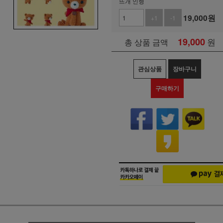
뜨개 인형
19,000
원
+1
-1
19,000
원
총 상품 금액
관심상품
장바구니
구매하기