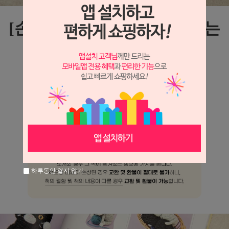
[손뜨개책]팔다리가 움직이는
뜨개 인형
곰, 토끼, 코알라, 코끼리같은 귀여운 동물인형부터
옷을 갈아입힐 수 있는 인형, 키링까지
다양한 손뜨개 인형을 만들 수 있는 도안집입니다.
하루동안 열지 않기