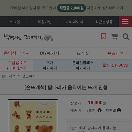
로그인
회원가입
마이페이지
최근본상품
동영상 패키지
DIY패키지
뜨개실
손뜨개책
수업용DIY
뜨개
온라인클래스
할인실(~90%)
(대량할인)
아카데미
아카데미
손뜨개책
성인여자
[손뜨개책] 팔다리가 움직이는 뜨개 인형
19,000
상품가
원
배송비
(조건)
지역별
[손뜨개책] 팔다리가 움직이는