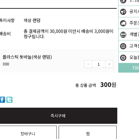
1:1
공지
특이사항
색상 랜덤
주문
총 결제금액이 30,000원 미만시 배송비 3,000원이
배송비
개별
청구됩니다.
고객
플라스틱 돗바늘(색상 랜덤)
오늘
300
TO
300
원
총 상품 금액
즉시구매
장바구니
찜