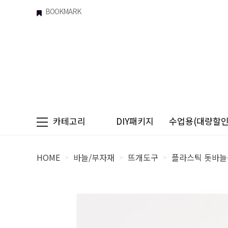
BOOKMARK
카테고리
DIY패키지
수업용(대량할인)
HOME
바늘/부자재
뜨개도구
플라스틱 돗바늘(
>
>
>