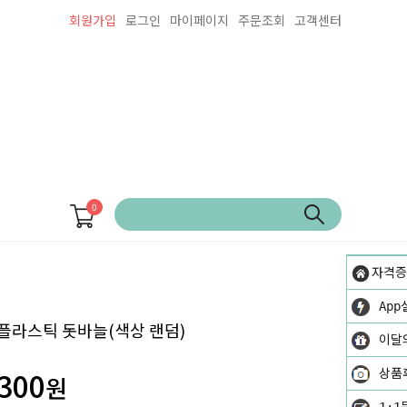
회원가입
로그인
마이페이지
주문조회
고객센터
0
자격증
App
플라스틱 돗바늘(색상 랜덤)
이달
300
상품
원