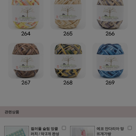
관련상품
컬러풀 슬림 망클
에코 안다리아 망
러치 / 약 2개 완성
뜨개가방