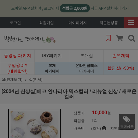
로그인
회원가입
마이페이지
최근본상품
동영상 패키지
DIY패키지
뜨개실
손뜨개책
수업용DIY
뜨개
온라인클래스
할인실(~90%)
(대량할인)
아카데미
아카데미
실(전체보기)
실(전체)
[2024년 신상실]에코 안다리아 믹스컬러 / 리뉴얼 신상 / 새로운
컬러
10,000
상품가
원
적립금
1%
관련상품
배송비
(조건)
지역별