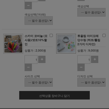
색상선택
색상선택(1타래)
스카이 코바늘 (모
튜울립 아미꼬레
사용)/셋트10%할
단수링 (하트/튤립
인
2가지 디자인)
상품가 : 2,000원
상품가 : 9,000원
사이즈 선택
디자인 선택
선택상품 장바구니 담기