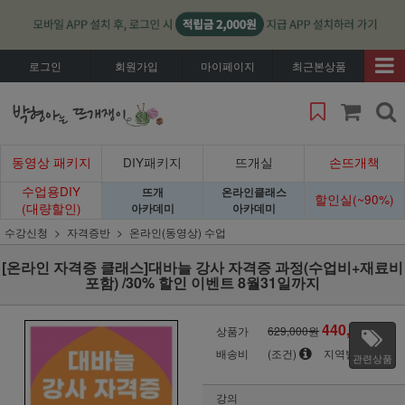
로그인
회원가입
마이페이지
최근본상품
동영상 패키지
DIY패키지
뜨개실
손뜨개책
수업용DIY
뜨개
온라인클래스
할인실(~90%)
(대량할인)
아카데미
아카데미
수강신청
자격증반
온라인(동영상) 수업
[온라인 자격증 클래스]대바늘 강사 자격증 과정(수업비+재료비
포함) /30% 할인 이벤트 8월31일까지
440,300
상품가
629,000원
원
배송비
(조건)
지역별
관련상품
강의