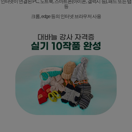
인터넷이 연결된
PC,
노트북
,
스마트폰
(
아이폰
,
갤럭시 등
),
패드 또는 탭
등
크롬
, edge
등의 인터넷 브라우저 사용