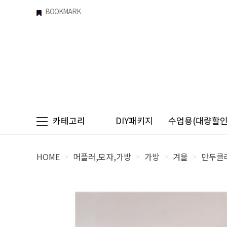
BOOKMARK
카테고리
DIY패키지
수업용(대량할인)
HOME
머플러,모자,가방
가방
겨울
만두클러
>
>
>
>