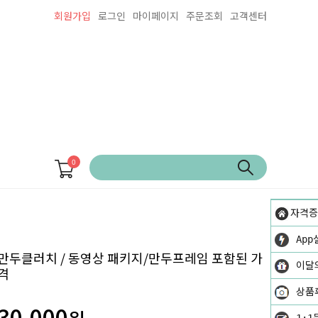
회원가입
로그인
마이페이지
주문조회
고객센터
0
자격증
App
만두클러치 / 동영상 패키지/만두프레임 포함된 가
이달
격
상품
30,000