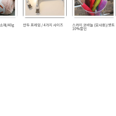
울소재/40g
만두 프레임 / 4가지 사이즈
스카이 코바늘 (모사용)/셋트
10%할인