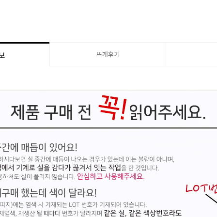
뜨개후기
보