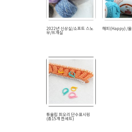
2022년 신상실/소프트 스노
해피(Happy) /
우/뜨개실
튜울립 회오리 단수표시링
(총15개 한세트)