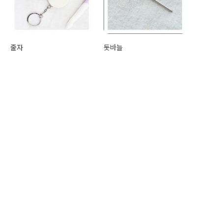
줄자
돗바늘