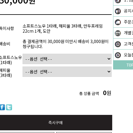
원
1:1
공지
주문
소프트스노우 1타래, 해피울 3타래, 만두프레임
특이사항
22cm 1개, 도안
개별
총 결제금액이 30,000원 미만시 배송비 3,000원이
배송비
고객
청구됩니다.
오늘
소프트스노우
(1타래)
TO
해피울
(3타래)
0
원
총 상품 금액
즉시구매