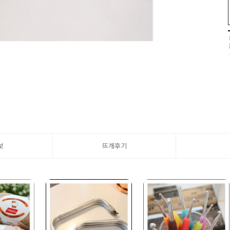
보
뜨개후기