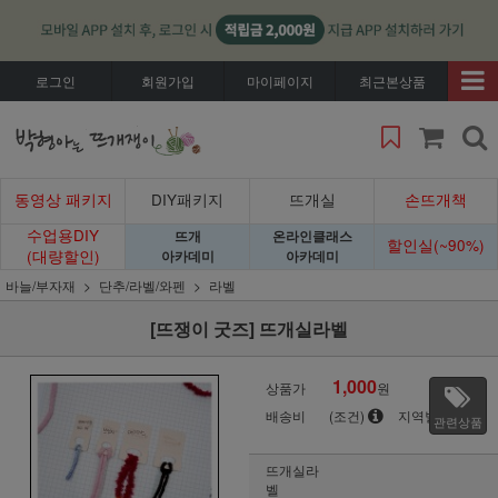
로그인
회원가입
마이페이지
최근본상품
동영상 패키지
DIY패키지
뜨개실
손뜨개책
수업용DIY
뜨개
온라인클래스
할인실(~90%)
(대량할인)
아카데미
아카데미
바늘/부자재
단추/라벨/와펜
라벨
[뜨쟁이 굿즈] 뜨개실라벨
1,000
상품가
원
배송비
(조건)
지역별
관련상품
뜨개실라
벨