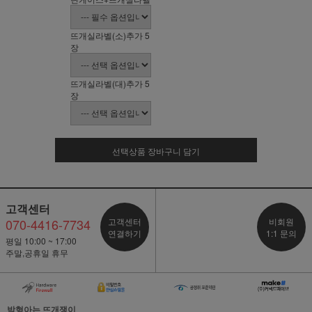
뜨개실라벨(소)추가 5
장
뜨개실라벨(대)추가 5
장
선택상품 장바구니 담기
고객센터
070-4416-7734
고객센터
비회원
연결하기
1:1 문의
평일 10:00 ~ 17:00
주말,공휴일 휴무
박형아는 뜨개쟁이