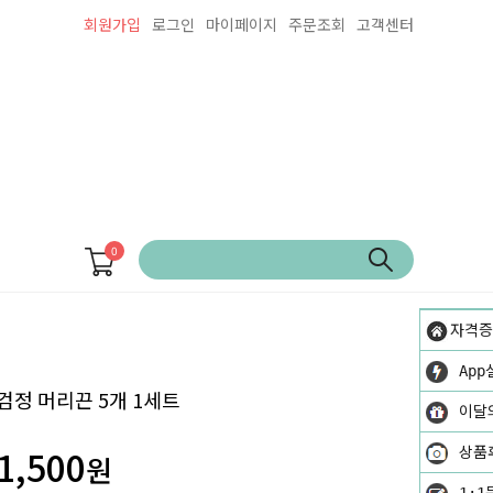
회원가입
로그인
마이페이지
주문조회
고객센터
0
자격증
App
검정 머리끈 5개 1세트
이달
1,500
상품
원