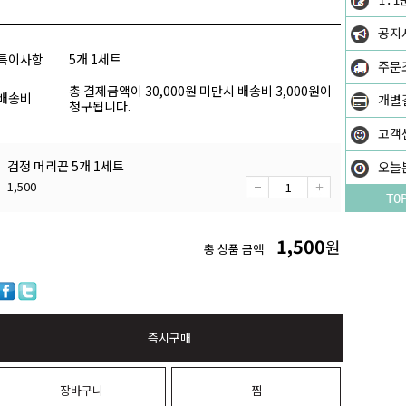
1:1
공지
특이사항
5개 1세트
주문
총 결제금액이 30,000원 미만시 배송비 3,000원이
배송비
개별
청구됩니다.
고객
검정 머리끈 5개 1세트
오늘
1,500
TO
1,500
원
총 상품 금액
즉시구매
장바구니
찜