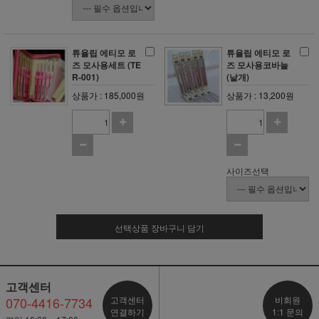
튜율립 에티모 로
튜율립 에티모 로
즈 모사용세트 (TE
즈 모사용코바늘
R-001)
(낱개)
상품가 : 185,000원
상품가 : 13,200원
사이즈선택
선택상품 장바구니 담기
고객센터
070-4416-7734
고객센터
비회원
연결하기
1:1 문의