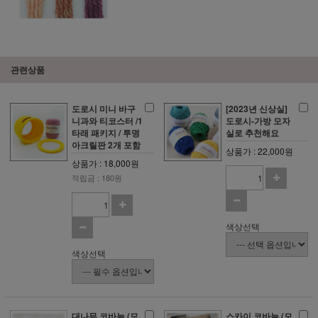
관련상품
도로시 미니 바구
[2023년 신상실]
니과와 티코스터 /1
도로시-가방 모자
타래 패키지 / 투명
실로 추천해요
아크릴판 2개 포함
상품가 : 22,000원
상품가 : 18,000원
적립금 : 180원
색상선택
색상선택
대나무 코바늘 (모
스카이 코바늘 (모