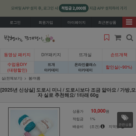
로그인
회원가입
마이페이지
최근본상품
동영상 패키지
DIY패키지
뜨개실
손뜨개책
수업용DIY
뜨개
온라인클래스
할인실(~90%)
(대량할인)
아카데미
아카데미
실(전체보기)
봄/여름
[2025년 신상실] 도로시 미니 / 도로시보다 조금 얇아요 / 가방,모
자 실로 추천해요/ 1타래 60g
10,000
상품가
원
적립금
1%
관련상품
배송비
(조건)
지역별