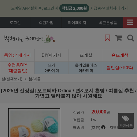
로그인
회원가입
마이페이지
최근본상품
동영상 패키지
DIY패키지
뜨개실
손뜨개책
수업용DIY
뜨개
온라인클래스
할인실(~90%)
(대량할인)
아카데미
아카데미
실(전체보기)
봄/여름
[2025년 신상실] 오르티카 Ortica / 면&모시 혼방 / 여름실 추천 /
가볍고 달라붙지 않아 시원해요
20,000
상품가
원
적립금
1%
관련상품
배송비
(조건)
지역별