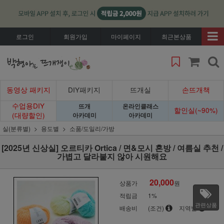
로그인
회원가입
마이페이지
최근본상품
동영상 패키지
DIY패키지
뜨개실
손뜨개책
수업용DIY
뜨개
온라인클래스
할인실(~90%)
(대량할인)
아카데미
아카데미
실(분류별)
용도별
소품/도일리/가방
[2025년 신상실] 오르티카 Ortica / 면&모시 혼방 / 여름실 추천 /
가볍고 달라붙지 않아 시원해요
20,000
상품가
원
적립금
1%
관련상품
배송비
(조건)
지역별