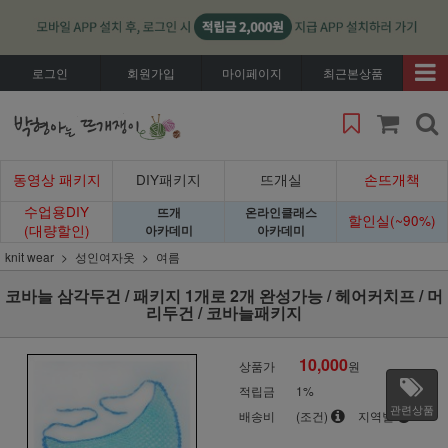
로그인
회원가입
마이페이지
최근본상품
동영상 패키지
DIY패키지
뜨개실
손뜨개책
수업용DIY
뜨개
온라인클래스
할인실(~90%)
(대량할인)
아카데미
아카데미
knit wear
성인여자옷
여름
코바늘 삼각두건 / 패키지 1개로 2개 완성가능 / 헤어커치프 / 머
리두건 / 코바늘패키지
10,000
상품가
원
적립금
1%
관련상품
배송비
(조건)
지역별