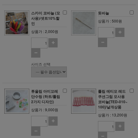
스카이 코바늘 (모
돗바늘
사용)/셋트10%할
상품가 : 500원
인
상품가 : 2,000원
사이즈 선택
튜울립 아미꼬레
튤립 에티모 레드
단수링 (하트/튤립
쿠션그립 모사용
2가지 디자인)
코바늘[TED-010~
100]/낱개상품
상품가 : 9,000원
상품가 : 13,200원