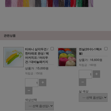
관련상품
티파니 삼각두건 /
면실(20수)-1팩(4
한타래로 완성 / 헤
볼)
어커치프 / 머리두
상품가 : 16,600원
건 / 대바늘패키지
적립금 : 160원
상품가 : 15,000원
적립금 : 150원
실 색상
색상선택