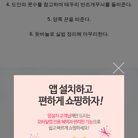
4. 도안의 콧수를 참고하여 테두리 반조개무늬를 둘러준다.
5. 양쪽 끈을 떠준다.
6. 돗바늘로 실밥 정리해 마무리한다.