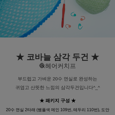
★ 코바늘 삼각 두건 ★
🧶헤어커치프
부드럽고 가벼운 20수 면실로 완성하는
귀엽고 산뜻한 느낌의 삼각두건입니다^_^
★ 패키지 구성
★
20수 면실 2타래 (쌤플색 메인 109번, 테두리 110번), 도안