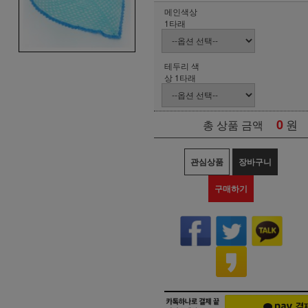
메인색상
1타래
테두리 색
상 1타래
0
원
총 상품 금액
관심상품
장바구니
구매하기