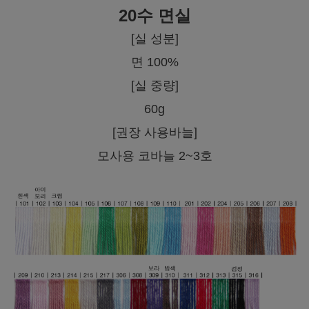
20수 면실
[실 성분]
면 100%
[실 중량]
60g
[권장 사용바늘]
모사용 코바늘 2~3호