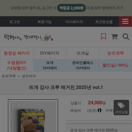
로그인
회원가입
마이페이지
최근본상품
동영상 패키지
DIY패키지
뜨개실
손뜨개책
수업용DIY
뜨개
온라인클래스
할인실(~90%)
(대량할인)
아카데미
아카데미
손뜨개책
성인여자
뜨개 강사 크루 매거진 2025년 vol.1
24,000
상품가
원
배송비
(조건)
지역별
관련상품
뜨개 강사 크루 매거진 2025년