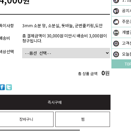
원
1:1
공지
주문
특이사항
3mm 소분 망, 소분실, 돗바늘, 군번줄키링,도안
개별
총 결제금액이 30,000원 미만시 배송비 3,000원이
배송비
청구됩니다.
고객
색상선택
오늘
TO
0
원
총 상품 금액
즉시구매
장바구니
찜