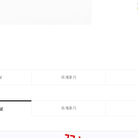
보
뜨개후기
뜨개후기
보