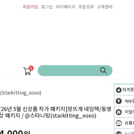
회원가입
로그인
마이페이지
주문조회
고객센터
0
자격증
rkitting_xoxo)
App
[26년 5월 신상품 작가 패키지]망뜨개 네임택/동영
이달
상 패키지 / @스타니팅(starkitting_xoxo)
상품
4,000