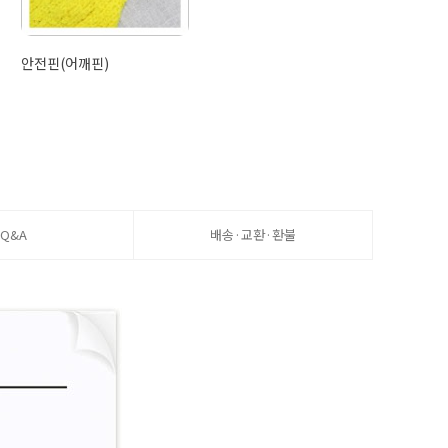
안전핀(어깨핀)
Q&A
배송·교환·환불