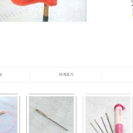
보
뜨개후기