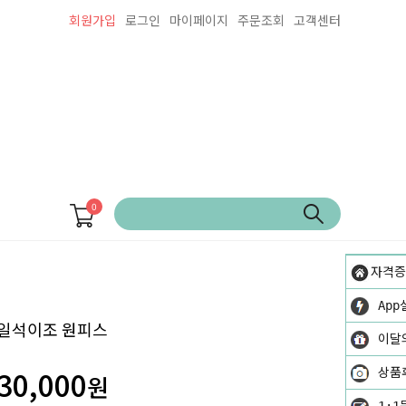
회원가입
로그인
마이페이지
주문조회
고객센터
0
자격증
App
일석이조 원피스
이달
30,000
상품
원