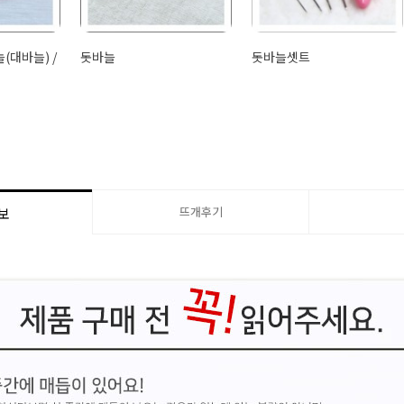
(대바늘) /
돗바늘
돗바늘셋트
뜨개후기
보