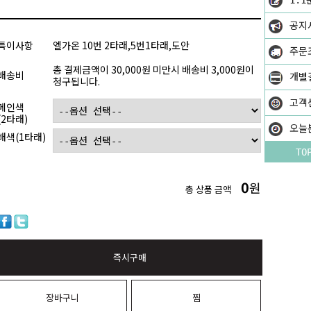
1:1
공지
특이사항
엘가온 10번 2타래,5번1타래,도안
주문
총 결제금액이 30,000원 미만시 배송비 3,000원이
배송비
개별
청구됩니다.
고객
메인색
(2타래)
오늘
배색(1타래)
TO
0
원
총 상품 금액
즉시구매
장바구니
찜