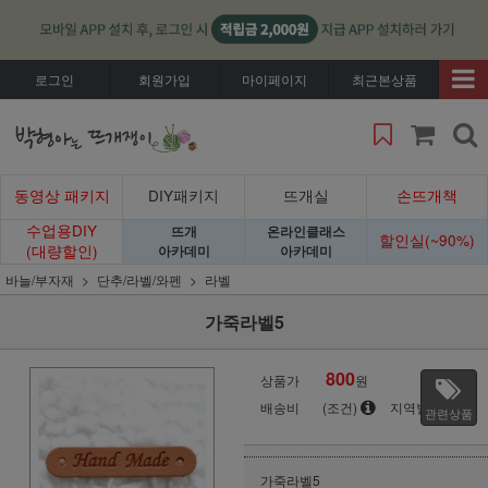
로그인
회원가입
마이페이지
최근본상품
동영상 패키지
DIY패키지
뜨개실
손뜨개책
수업용DIY
뜨개
온라인클래스
할인실(~90%)
(대량할인)
아카데미
아카데미
바늘/부자재
단추/라벨/와펜
라벨
가죽라벨5
800
상품가
원
배송비
(조건)
지역별
관련상품
가죽라벨5