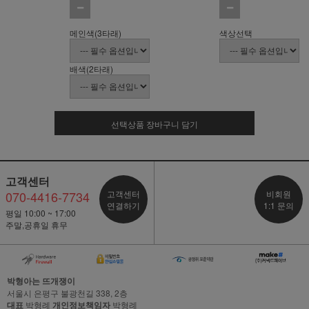
메인색(3타래)
색상선택
배색(2타래)
선택상품 장바구니 담기
고객센터
070-4416-7734
고객센터
비회원
연결하기
1:1 문의
평일 10:00 ~ 17:00
주말,공휴일 휴무
박형아는 뜨개쟁이
서울시 은평구 불광천길 338, 2층
대표
박형례
개인정보책임자
박형례