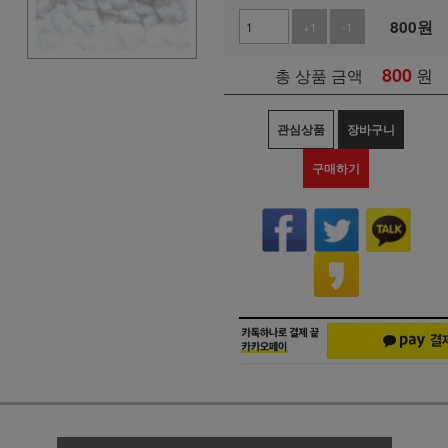
800
원
+1
-1
800
원
총 상품 금액
관심상품
장바구니
구매하기