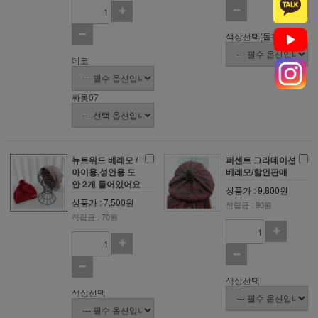
색상선택(돌핀)
데코
싸롱07
뉴트위드 베레모 /
퍼센트 그라데이션
아이용,성인용 도
베레모/할인판매
안 2개 들어있어요
상품가 : 9,800원
상품가 : 7,500원
적립금 : 90원
적립금 : 70원
색상선택
색상선택