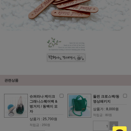
관련상품
슈퍼라나 케이크
돌핀 크로스백/동
그래니스퀘어백 &
영상패키지
벙거지 / 동백이 모
상품가 : 8,000원
자
적립금 : 80원
상품가 : 25,700원
적립금 : 250원