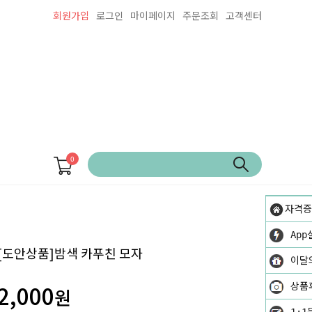
회원가입
로그인
마이페이지
주문조회
고객센터
0
자격증
App
[도안상품]밤색 카푸친 모자
이달
2,000
상품
원