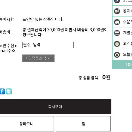
1:1
공지
특이사항
도안만 있는 상품입니다.
주문
총 결제금액이 30,000원 미만시 배송비 3,000원이
배송비
개별
청구됩니다.
고객
도안수신 e-
mail주소
오늘
TO
0
원
총 상품 금액
즉시구매
장바구니
찜