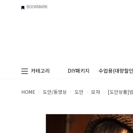
BOOKMARK
카테고리
DIY패키지
수업용(대량할인)
HOME
도안/동영상
도안
모자
[도안상품]
>
>
>
>