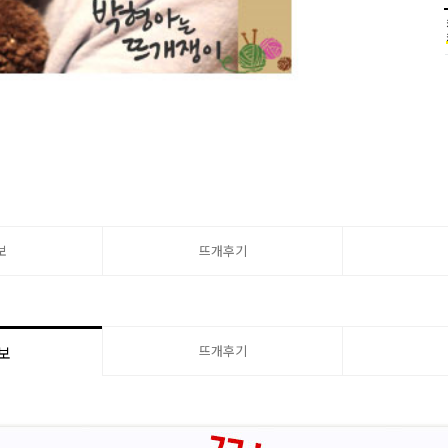
보
뜨개후기
뜨개후기
보