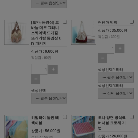
[도안+동영상] 코
린넨마 빅백
바늘 데코 그래니
상품가 : 35,000원
스퀘어백 뜨개질
적립금 : 350원
뜨개가방 동영상 D
IY 패키지
상품가 : 9,600원
적립금 : 90원
색상선택/4타래
색상선택/3타래
색상선택
히말라야 돌핀 배
코나 양면 방석/리
색이불
버서블 크로셰 기
법
상품가 : 56,000원
상품가 : 26,000원
적립금 : 560원