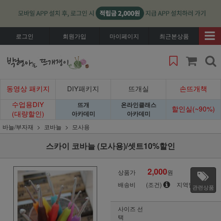
로그인
회원가입
마이페이지
최근본상품
동영상 패키지
DIY패키지
뜨개실
손뜨개책
수업용DIY
뜨개
온라인클래스
할인실(~90%)
(대량할인)
아카데미
아카데미
바늘/부자재
코바늘
모사용
스카이 코바늘 (모사용)/셋트10%할인
2,000
상품가
원
배송비
(조건)
지역별
관련상품
사이즈 선
택