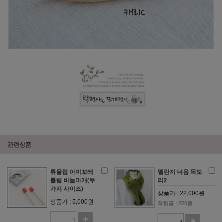
관련상품
튜울립 아미꼬레
멜란지 너음 목도
튤립 바늘마개(두
리2
가지 사이즈)
상품가 : 22,000원
상품가 : 5,000원
적립금 : 220원