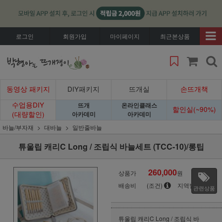
로그인
회원가입
마이페이지
최근본상품
동영상 패키지
DIY패키지
뜨개실
손뜨개책
수업용DIY
뜨개
온라인클래스
할인실(~90%)
(대량할인)
아카데미
아카데미
바늘/부자재
대바늘
일반줄바늘
튜울립 캐리C Long / 조립식 바늘세트 (TCC-10)/롱팁
260,000
상품가
원
배송비
(조건)
지역별
관련상품
튜울립 캐리C Long / 조립식 바