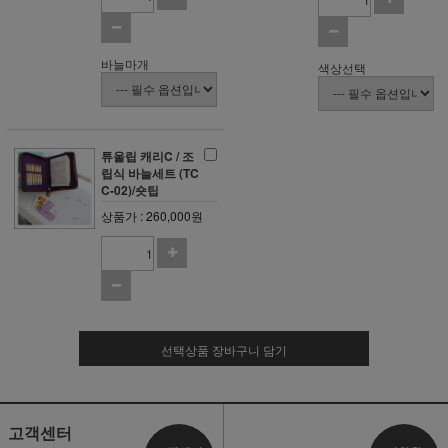
바늘마개
색상선택
튜울립 캐리C / 조
립식 바늘세트 (TC
C-02)/숏팁
상품가 : 260,000원
선택상품 장바구니 담기
고객센터