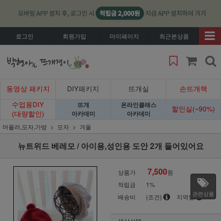
로그인
회원가입
마이페이지
최근본상품
동영상 패키지
DIY패키지
뜨개실
손뜨개책
수업용DIY
뜨개
온라인클래스
할인실(~90%)
(대량할인)
아카데미
아카데미
머플러,모자,가방
모자
겨울
뉴트위드 베레모 / 아이용,성인용 도안 2개 들어있어요
7,500
상품가
원
적립금
1%
관련상품
배송비
(조건)
지역별
색상선택