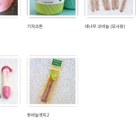
기자코튼
대나무 코바늘 (모사용)
돗바늘셋트2