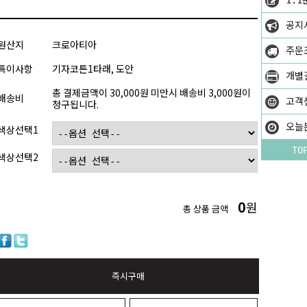
1:1
공지
원산지
크로아티아
주문
특이사항
기자코튼1타래, 도안
개별
총 결제금액이 30,000원 미만시 배송비 3,000원이
배송비
고객
청구됩니다.
오늘
색상선택1
TO
색상선택2
0
원
총 상품 금액
즉시구매