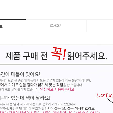
뜨개후기
보