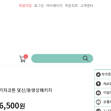
회원가입
로그인
마이페이지
주문조회
고객센터
0
자격증
App
기자코튼 덧신/동영상패키지
이달
6,500
상품
원