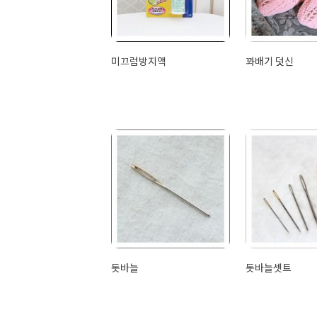
미끄럼방지액
꽈배기 덧신
돗바늘
돗바늘셋트