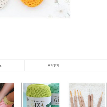
보
뜨개후기