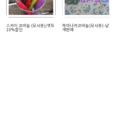
스카이 코바늘 (모사용)/셋트
하마나카코바늘(모사용)-낱
10%할인
개판매