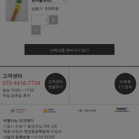
돗바늘셋트2
상품가 : 6,500원
선택상품 장바구니 담기
고객센터
070-4416-7734
고객센터
비회원
연결하기
1:1 문의
평일 10:00 ~ 17:00
주말,공휴일 휴무
박형아는 뜨개쟁이
서울시 은평구 불광천길 338, 2층
대표
박형례
개인정보책임자
박형례
사업자 등록번호
110-03-38385