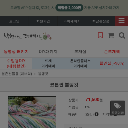
로그인
회원가입
마이페이지
최근본상품
동영상 패키지
DIY패키지
뜨개실
손뜨개책
수업용DIY
뜨개
온라인클래스
할인실(~90%)
(대량할인)
아카데미
아카데미
결혼선물용 (패브릭)
블랭킷
코튼퀸 블랭킷
71,500
상품가
원
적립금
1%
관련상품
배송비
(조건)
지역별
색상선택