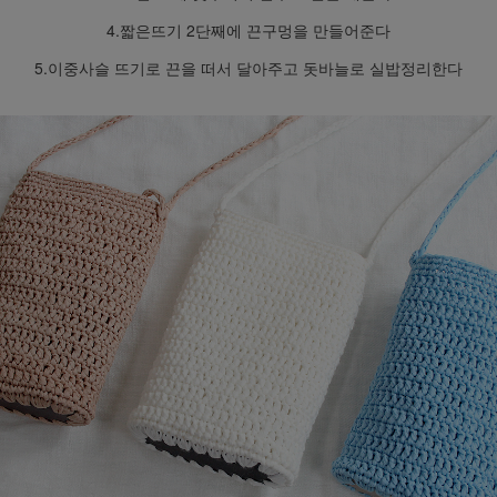
4.짧은뜨기 2단째에 끈구멍을 만들어준다
5.이중사슬 뜨기로 끈을 떠서 달아주고 돗바늘로 실밥정리한다