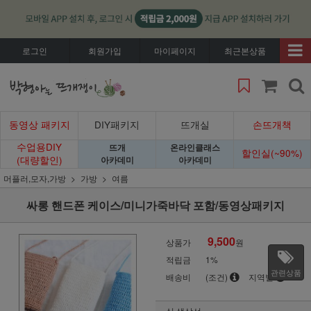
로그인
회원가입
마이페이지
최근본상품
동영상 패키지
DIY패키지
뜨개실
손뜨개책
수업용DIY
뜨개
온라인클래스
할인실(~90%)
(대량할인)
아카데미
아카데미
머플러,모자,가방
가방
여름
싸롱 핸드폰 케이스/미니가죽바닥 포함/동영상패키지
9,500
상품가
원
적립금
1%
관련상품
배송비
(조건)
지역별
실 색상선