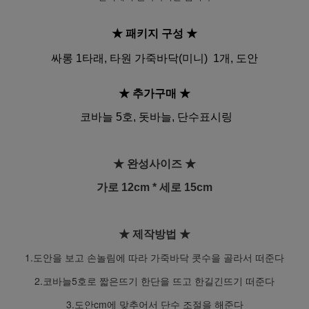
★ 패키지 구성
★
싸롱 1타래, 타원 가죽바닥(미니) 1개, 도안
★ 추가구매
★
코바늘 5호,
돗바늘, 단수표시링
★ 완성사이즈
★
가로 12cm * 세로 15cm
★ 제작방법
★
1.도안을 보고 손놀림에 따라 가죽바닥 콧수을 골라서 떠준다
2.코바늘5호로 짧은뜨기 한단을 뜨고 한길긴뜨기 떠준다
3.도안cm에 맞추어서 단수 조절을 해준다