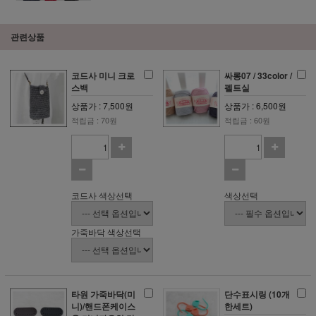
관련상품
코드사 미니 크로
싸롱07 / 33color /
스백
펠트실
상품가 : 7,500원
상품가 : 6,500원
적립금 : 70원
적립금 : 60원
코드사 색상선택
색상선택
가죽바닥 색상선택
타원 가죽바닥(미
단수표시링 (10개
니)/핸드폰케이스
한세트)