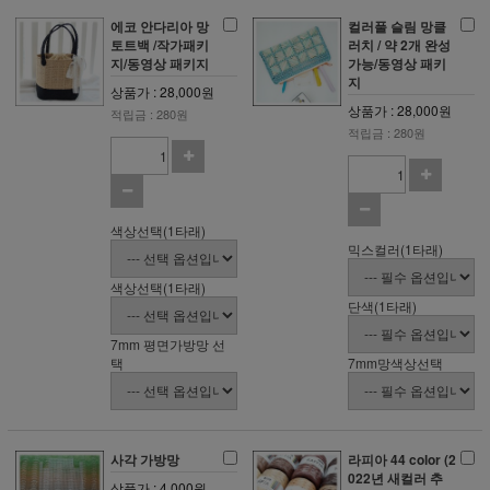
에코 안다리아 망
컬러풀 슬림 망클
토트백 /작가패키
러치 / 약 2개 완성
지/동영상 패키지
가능/동영상 패키
지
상품가 : 28,000원
상품가 : 28,000원
적립금 : 280원
적립금 : 280원
색상선택(1타래)
믹스컬러(1타래)
색상선택(1타래)
단색(1타래)
7mm 평면가방망 선
택
7mm망색상선택
사각 가방망
라피아 44 color (2
022년 새컬러 추
상품가 : 4,000원