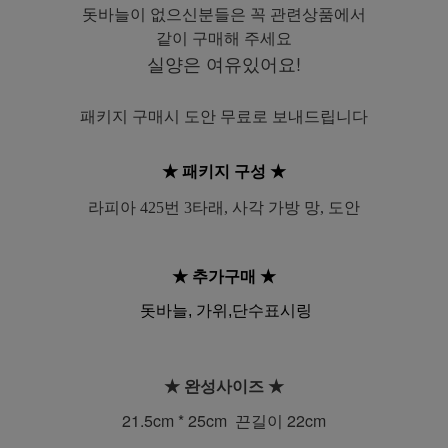
돗바늘이 없으신분들은 꼭 관련상품에서
같이 구매해 주세요
실양은 여유있어요!
패키지 구매시 도안 무료로 보내드립니다
★ 패키지 구성
★
라피아 425번 3타래, 사각 가방 망, 도안
★ 추가구매
★
돗바늘, 가위,단수표시링
★ 완성사이즈
★
21.5cm * 25
cm 끈길이 22cm