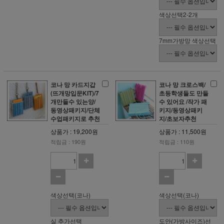
색상선택2-2개
7mm가방망 색상선택
코나 망 카드지갑
코나 망 크로스백/
(뜨개망입문KIT)/7
초등학생들도 만들
개만들수 있는양/
수 있어요 /작가 패
동영상패키지/단체
키지/동영상패키
수업패키지로 추천
지/초보자추천
상품가 : 19,200원
상품가 : 11,500원
적립금 : 190원
적립금 : 110원
색상선택(코나)
색상선택(코나)
실 추가선택
도안(가방사이즈)선