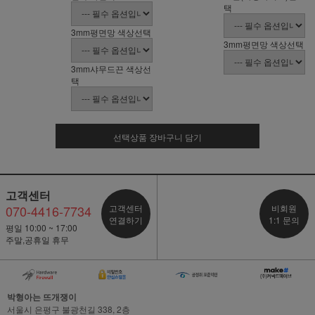
택
3mm평면망 색상선택
3mm평면망 색상선택
3mm샤무드끈 색상선
택
선택상품 장바구니 담기
고객센터
070-4416-7734
고객센터
비회원
연결하기
1:1 문의
평일 10:00 ~ 17:00
주말,공휴일 휴무
박형아는 뜨개쟁이
서울시 은평구 불광천길 338, 2층