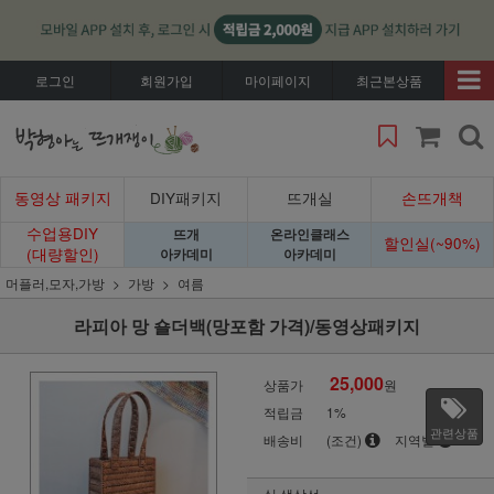
로그인
회원가입
마이페이지
최근본상품
동영상 패키지
DIY패키지
뜨개실
손뜨개책
수업용DIY
뜨개
온라인클래스
할인실(~90%)
(대량할인)
아카데미
아카데미
머플러,모자,가방
가방
여름
라피아 망 숄더백(망포함 가격)/동영상패키지
25,000
상품가
원
적립금
1%
관련상품
배송비
(조건)
지역별
실 색상선