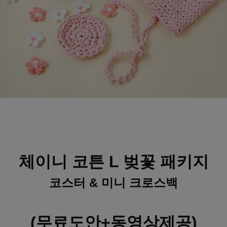
체이니 코튼 L 벚꽃 패키지
코스터 & 미니 크로스백
(무료도안+동영상제공)