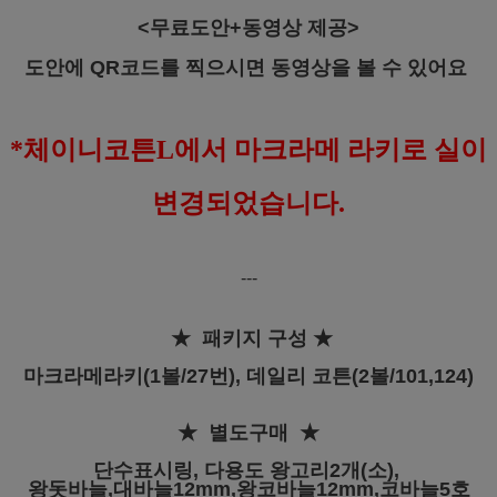
<무료도안+동영상 제공>
도안에 QR코드를 찍으시면 동영상을 볼 수 있어요
*체이니코튼L에서 마크라메 라키로 실이
변경되었습니다.
---
★ 패키지 구성
★
마크라메라키(1볼/27번), 데일리 코튼(2볼/101,124)
★
별도구매
★
단수표시링, 다용도 왕고리2개(소),
왕돗바늘,대바늘12mm,왕코바늘12mm,코바늘5호