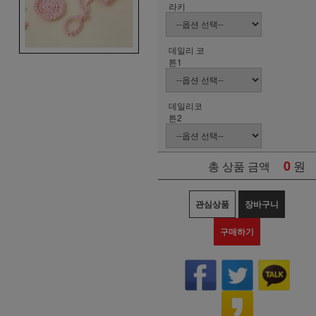
라키
데일리 코
튼1
데일리코
튼2
0
원
총 상품 금액
관심상품
장바구니
구매하기