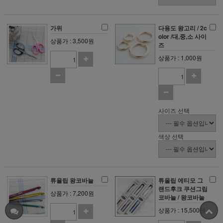
가위
다용도 왕고리 / 2c
olor /대,중,소 사이
상품가 : 3,500원
즈
상품가 : 1,000원
사이즈 선택
색상 선택
튜율립 왕코바늘
튜울립 에티모 그
랜드후크 쿠션그립
상품가 : 7,200원
코바늘 / 왕코바늘
상품가 : 15,500원