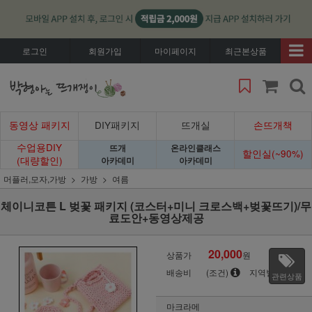
로그인
회원가입
마이페이지
최근본상품
동영상 패키지
DIY패키지
뜨개실
손뜨개책
수업용DIY
뜨개
온라인클래스
할인실(~90%)
(대량할인)
아카데미
아카데미
머플러,모자,가방
가방
여름
체이니코튼 L 벚꽃 패키지 (코스터+미니 크로스백+벚꽃뜨기)/무
료도안+동영상제공
20,000
상품가
원
배송비
(조건)
지역별
관련상품
마크라메