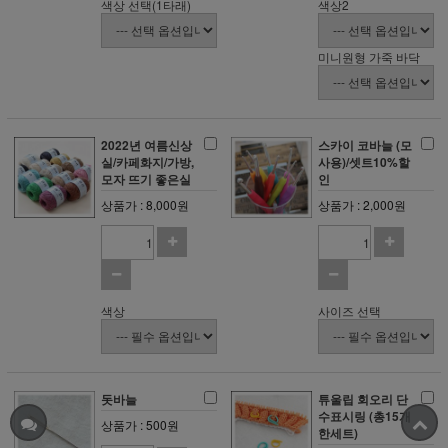
색상 선택(1타래)
색상2
미니원형 가죽 바닥
2022년 여름신상
스카이 코바늘 (모
실/카페화지/가방,
사용)/셋트10%할
모자 뜨기 좋은실
인
상품가 : 8,000원
상품가 : 2,000원
색상
사이즈 선택
돗바늘
튜울립 회오리 단
수표시링 (총15개
상품가 : 500원
한세트)