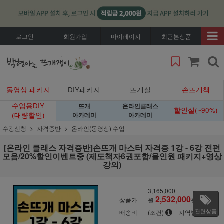
로그인
회원가입
마이페이지
최근본상품
동영상 패키지
DIY패키지
뜨개실
손뜨개책
수업용DIY
뜨개
온라인클래스
할인실(~90%)
(대량할인)
아카데미
아카데미
수강신청
자격증반
온라인(동영상) 수업
[온라인 클래스 자격증반]손뜨개 마스터 자격증 1강 - 6강 전편
모음/20%할인이벤트중 (제도책자6권포함/올인원 패키지+영상
강의)
3,165,000
2,532,000
상품가
원
원
관련상품
배송비
(조건)
지역별