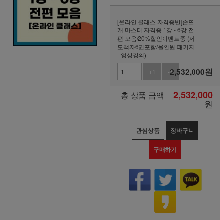
[온라인 클래스 자격증반]손뜨
개 마스터 자격증 1강 - 6강 전
편 모음/20%할인이벤트중 (제
도책자6권포함/올인원 패키지
+영상강의)
2,532,000
원
+1
-1
2,532,000
총 상품 금액
원
관심상품
장바구니
구매하기