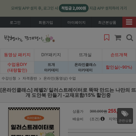
로그인
회원가입
마이페이지
최근본상품
동영상 패키지
DIY패키지
뜨개실
손뜨개책
수업용DIY
뜨개
온라인클래스
할인실(~90%)
(대량할인)
아카데미
아카데미
수강신청
자격증반
온라인(동영상) 수업
[온라인클래스] 레벨2/ 일러스트레이터로 뚝딱 만드는 나만의 뜨
개 도안북 만들기 -교재포함/15% 할인중
255,000
상품가
300,000원
원
배송비
(조건)
지역별
관련상품