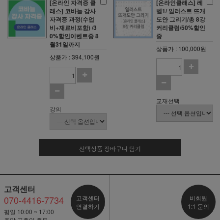
[온라인 자격증 클
[온라인클래스] 레
래스] 코바늘 강사
벨1/ 일러스트 뜨개
자격증 과정(수업
도안 그리기/총 8강
비+재료비포함) /3
커리큘럼/50%할인
0%할인이벤트중 8
중
월31일까지
상품가 : 100,000원
상품가 : 394,100원
교재선택
강의
선택상품 장바구니 담기
고객센터
070-4416-7734
고객센터
비회원
연결하기
1:1 문의
평일 10:00 ~ 17:00
주말,공휴일 휴무