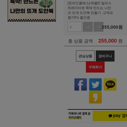
[온라인클래스] 레벨2/ 일러스
트레이터로 뚝딱 만드는 나만
의 뜨개 도안북 만들기 -교재포
함/15% 할인중
255,000
원
+1
-1
255,000
원
총 상품 금액
관심상품
장바구니
구매하기