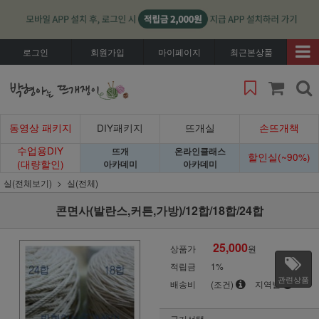
로그인
회원가입
마이페이지
최근본상품
동영상 패키지
DIY패키지
뜨개실
손뜨개책
수업용DIY
뜨개
온라인클래스
할인실(~90%)
(대량할인)
아카데미
아카데미
실(전체보기)
실(전체)
콘면사(발란스,커튼,가방)/12합/18합/24합
25,000
상품가
원
적립금
1%
관련상품
배송비
(조건)
지역별
굵기선택