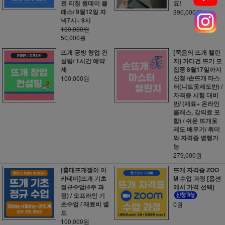
전 티칭 원데이 클
요!
래스/ 9월12일 자
390,000원
녁7시~ 9시
100,000원
50,000원
뜨개 공방 창업 컨
[죽음의 뜨개 챌린
설팅/ 1시간 예약
지] 가디건 뜨기 모
제
집중 8월17일까지
신청 /손뜨개 마스
100,000원
터(니트옷제도반) /
자격증 시험 대비
반/ (재료+ 온라인
클래스, 강의료 포
함) / 쉬운 뜨개옷
제도 배우기/ 취미
와 자격증 병행가
능
279,000원
[홍대뜨개쟁이 아
뜨개 자격증 ZOO
카데미]뜨개 기초
M 수업 과정 [옵션
정규수업(4주 과
에서 가격 선택]
정) / 오프라인 기
초수업 / 재료비 별
0원
도
100,000원