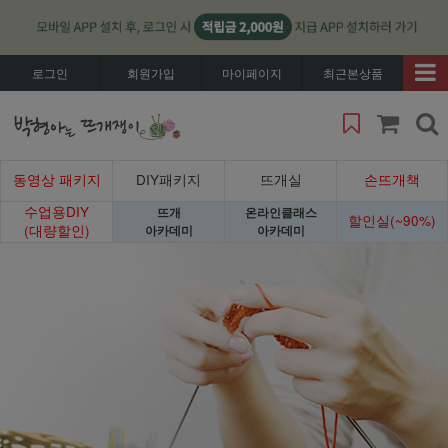
로그인
회원가입
마이페이지
최근본상품
동영상 패키지
DIY패키지
뜨개실
손뜨개책
수업용DIY
뜨개
온라인클래스
할인실(~90%)
(대량할인)
아카데미
아카데미