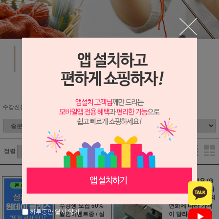
수강신청
정렬
[줌으로 진행하는
수편기 가정용 (G
온라인클래스] 뜨
K-370) 젤 작은 사
개 강사 되기 1기
이즈 / 일본 엔화의
수강생 모집 50%
변화에 따라 가격
하루동안 열지 않기
할인이벤트중 / 실
이 달라질수 있어