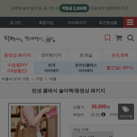
로그인
회원가입
마이페이지
최근본상품
동영상 패키지
DIY패키지
뜨개실
손뜨개책
수업용DIY
뜨개
온라인클래스
할인실(~90%)
(대량할인)
아카데미
아카데미
머플러,모자,가방
가방
여름
린넨 클래식 숄더백/동영상 패키지
35,000
상품가
원
배송비
(조건)
지역별
관련상품
색상 선택