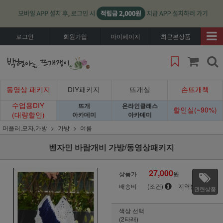
로그인
회원가입
마이페이지
최근본상품
동영상 패키지
DIY패키지
뜨개실
손뜨개책
수업용DIY
뜨개
온라인클래스
할인실(~90%)
(대량할인)
아카데미
아카데미
머플러,모자,가방
가방
여름
벤자민 바람개비 가방/동영상패키지
27,000
상품가
원
배송비
(조건)
지역별
관련상품
색상 선택
(2타래)