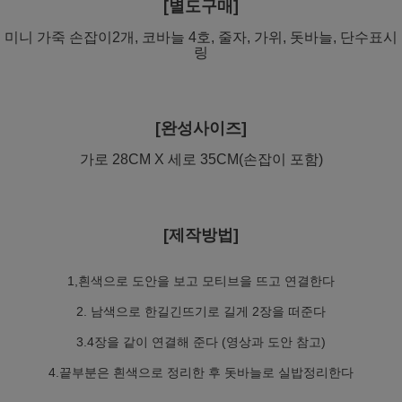
[별도구매]
미니 가죽 손잡이2개, 코바늘 4호, 줄자, 가위, 돗바늘, 단수표시
링
[완성사이즈]
가로 28CM X 세로 35CM(손잡이 포함)
[제작방법]
1,흰색으로 도안을 보고 모티브을 뜨고 연결한다
2. 남색으로 한길긴뜨기로 길게 2장을 떠준다
3.4장을 같이 연결해 준다 (영상과 도안 참고)
4.끝부분은 흰색으로 정리한 후 돗바늘로 실밥정리한다