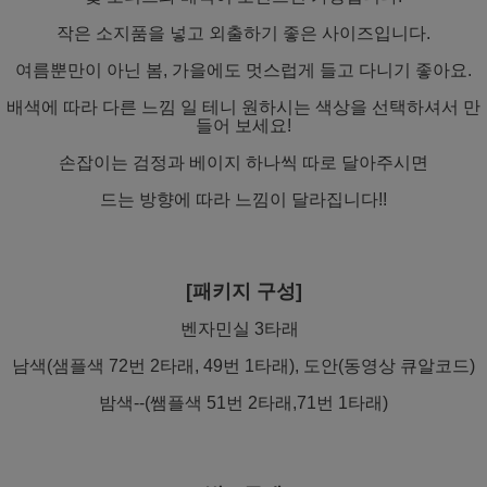
작은 소지품을 넣고 외출하기 좋은 사이즈입니다.
여름뿐만이 아닌 봄, 가을에도 멋스럽게 들고 다니기 좋아요.
배색에 따라 다른 느낌 일 테니 원하시는 색상을 선택하셔서 만
들어 보세요!
손잡이는 검정과 베이지 하나씩 따로 달아주시면
드는 방향에 따라 느낌이 달라집니다!!
[패키지 구성]
벤자민실 3타래
남색(샘플색 72번 2타래, 49번 1타래), 도안(동영상 큐알코드)
밤색--(쌤플색 51번 2타래,71번 1타래)