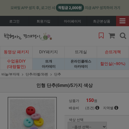
로그인
회원가입
마이페이지
최근본상품
동영상 패키지
DIY패키지
뜨개실
손뜨개책
수업용DIY
뜨개
온라인클래스
할인실(~90%)
(대량할인)
아카데미
아카데미
바늘/부자재
단추/라벨/와펜
단추
인형 단추(6mm)/5가지 색상
150
상품가
원
배송비
(조건)
지역별
색상 선택