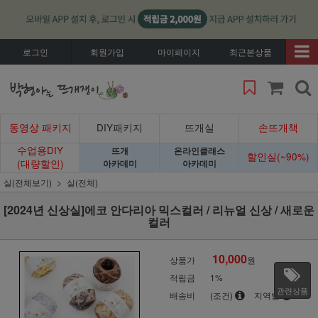
로그인
회원가입
마이페이지
최근본상품
동영상 패키지
DIY패키지
뜨개실
손뜨개책
수업용DIY
뜨개
온라인클래스
할인실(~90%)
(대량할인)
아카데미
아카데미
실(전체보기)
실(전체)
[2024년 신상실]에코 안다리아 믹스컬러 / 리뉴얼 신상 / 새로운
컬러
10,000
상품가
원
적립금
1%
관련상품
배송비
(조건)
지역별