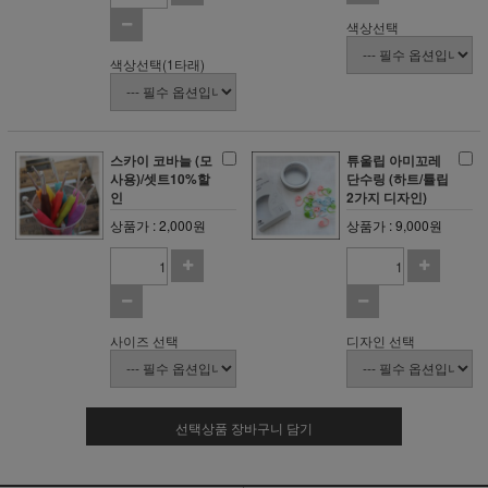
색상선택
색상선택(1타래)
스카이 코바늘 (모
튜울립 아미꼬레
사용)/셋트10%할
단수링 (하트/튤립
인
2가지 디자인)
상품가 : 2,000원
상품가 : 9,000원
사이즈 선택
디자인 선택
선택상품 장바구니 담기