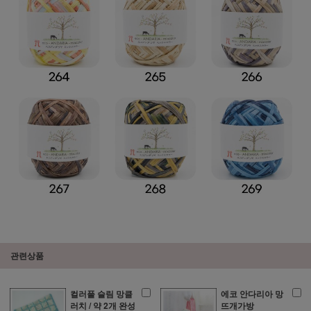
관련상품
컬러풀 슬림 망클
에코 안다리아 망
러치 / 약 2개 완성
뜨개가방