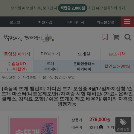
로그인
회원가입
마이페이지
최근본상품
동영상 패키지
DIY패키지
뜨개실
손뜨개책
수업용DIY
뜨개
온라인클래스
할인실(~90%)
(대량할인)
아카데미
아카데미
수강신청
자격증반
온라인(동영상) 수업
[죽음의 뜨개 챌린지] 가디건 뜨기 모집중 8월17일까지신청 /손
뜨개 마스터(니트옷제도반) /자격증 시험 대비반/ (재료+ 온라인
클래스, 강의료 포함) / 쉬운 뜨개옷 제도 배우기/ 취미와 자격증
병행가능
279,000
상품가
원
배송비
(조건)
지역별
관련상품