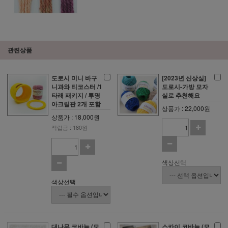
관련상품
도로시 미니 바구
[2023년 신상실]
니과와 티코스터 /1
도로시-가방 모자
타래 패키지 / 투명
실로 추천해요
아크릴판 2개 포함
상품가 : 22,000원
상품가 : 18,000원
적립금 : 180원
색상선택
색상선택
대나무 코바늘 (모
스카이 코바늘 (모