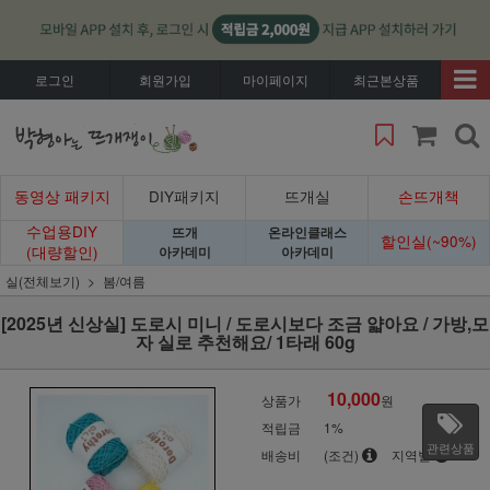
로그인
회원가입
마이페이지
최근본상품
동영상 패키지
DIY패키지
뜨개실
손뜨개책
수업용DIY
뜨개
온라인클래스
할인실(~90%)
(대량할인)
아카데미
아카데미
실(전체보기)
봄/여름
[2025년 신상실] 도로시 미니 / 도로시보다 조금 얇아요 / 가방,모
자 실로 추천해요/ 1타래 60g
10,000
상품가
원
적립금
1%
관련상품
배송비
(조건)
지역별