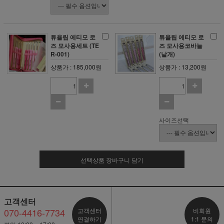
튜율립 에티모 로
튜율립 에티모 로
즈 모사용세트 (TE
즈 모사용코바늘
R-001)
(낱개)
상품가 : 185,000원
상품가 : 13,200원
사이즈선택
선택상품 장바구니 담기
고객센터
070-4416-7734
고객센터
비회원
연결하기
1:1 문의