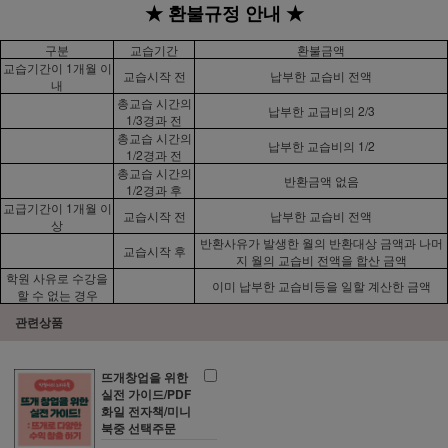
★ 환불규정 안내 ★
구분
교습기간
환불금액
교습기간이 1개월 이
교습시작 전
납부한 교습비 전액
내
총교습 시간의
납부한 교급비의 2/3
1/3경과 전
총교습 시간의
납부한 교습비의 1/2
1/2경과 전
총교습 시간의
반환금액 없음
1/2경과 후
교급기간이 1개월 이
교습시작 전
납부한 교습비 전액
상
반환사유가 발생한 월의 반환대상 금액과 나머
교습시작 후
지 월의 교습비 전액을 합산 금액
학원 사유로 수강을
이미 납부한 교습비등을 일할 계산한 금액
할 수 없는 경우
관련상품
뜨개창업을 위한
실전 가이드/PDF
화일 전자책/미니
북중 선택주문