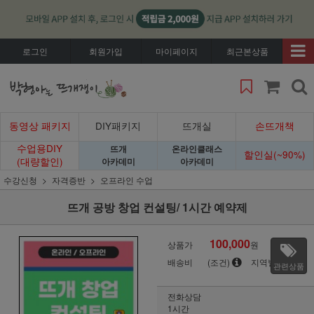
로그인
회원가입
마이페이지
최근본상품
동영상 패키지
DIY패키지
뜨개실
손뜨개책
수업용DIY
뜨개
온라인클래스
할인실(~90%)
(대량할인)
아카데미
아카데미
수강신청
자격증반
오프라인 수업
뜨개 공방 창업 컨설팅/ 1시간 예약제
100,000
상품가
원
배송비
(조건)
지역별
관련상품
전화상담
1시간