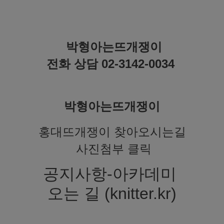
박형아는뜨개쟁이
전화 상담 02-3142-0034
박형아는뜨개쟁이
홍대뜨개쟁이 찾아오시는길
사진첨부 클릭
공지사항-아카데미
오는 길 (knitter.kr)