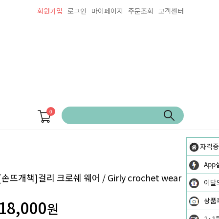
회원가입
로그인
마이페이지
주문조회
고객센터
0
자격증
App
[손뜨개책]걸리 크로쉐 웨어 / Girly crochet wear
이달
18,000
상품
원