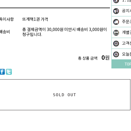
1:1
공지
특이사항
뜨개책1권 가격
주문
총 결제금액이 30,000원 미만시 배송비 3,000원이
배송비
개별
청구됩니다.
고객
오늘
0
원
총 상품 금액
TO
SOLD OUT