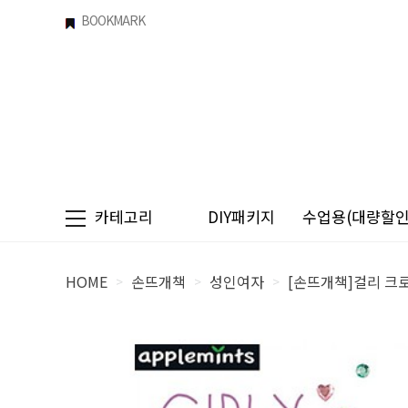
BOOKMARK
카테고리
DIY패키지
수업용(대량할인)
HOME
손뜨개책
성인여자
[손뜨개책]걸리 크로쉐 웨
>
>
>