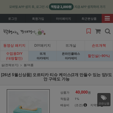
로그인
회원가입
마이페이지
최근본상품
동영상 패키지
DIY패키지
뜨개실
손뜨개책
수업용DIY
뜨개
온라인클래스
할인실(~90%)
(대량할인)
아카데미
아카데미
실(전체보기)
봄/여름
[26년 5월신상품] 오르티카 티슈 케이스(2개 만들수 있는 양)/도
안 구매도 가능
40,000
상품가
원
적립금
1%
관련상품
배송비
(조건)
지역별