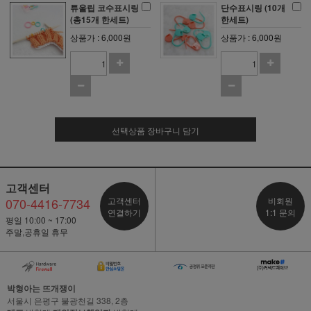
튜울립 코수표시링
단수표시링 (10개
(총15개 한세트)
한세트)
상품가 : 6,000원
상품가 : 6,000원
선택상품 장바구니 담기
고객센터
070-4416-7734
고객센터
비회원
연결하기
1:1 문의
평일 10:00 ~ 17:00
주말,공휴일 휴무
박형아는 뜨개쟁이
서울시 은평구 불광천길 338, 2층