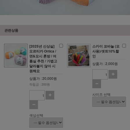
관련상품
[2025년 신상실]
스카이 코바늘 (모
오르티카 Ortica /
사용)/셋트10%할
면&모시 혼방 / 여
인
름실 추천 / 가볍고
상품가 : 2,000원
달라붙지 않아 시
원해요
상품가 : 20,000원
적립금 : 200원
사이즈 선택
색상선택