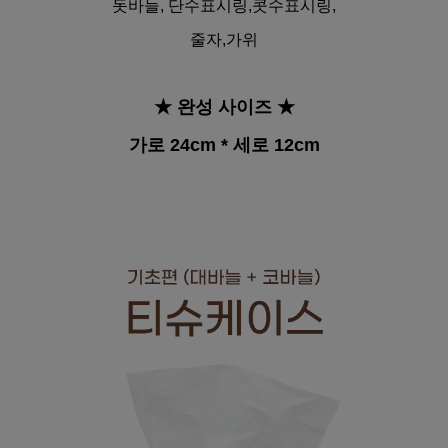
돗바늘,
단수표시링,콧수표시링,
줄자,가위
★ 완성 사이즈
★
가로 24cm * 세로 12cm