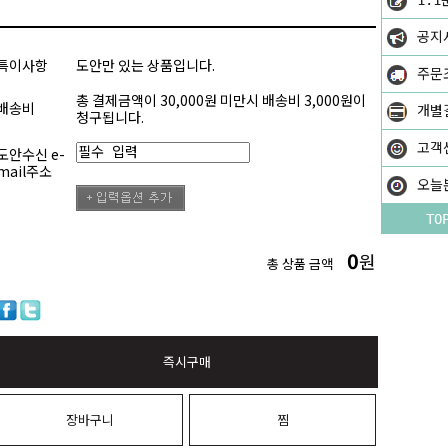
1:1
공지
특이사항
도안만 있는 상품입니다.
주문
총 결제금액이 30,000원 미만시 배송비 3,000원이
배송비
개별
청구됩니다.
고객
도안수신 e-
mail주소
오늘
TO
0
원
총 상품 금액
즉시구매
장바구니
찜