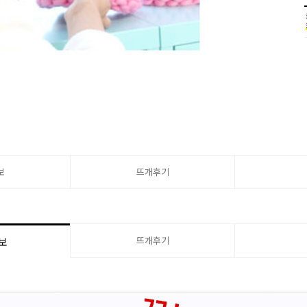
보
뜨개후기
뜨개후기
보