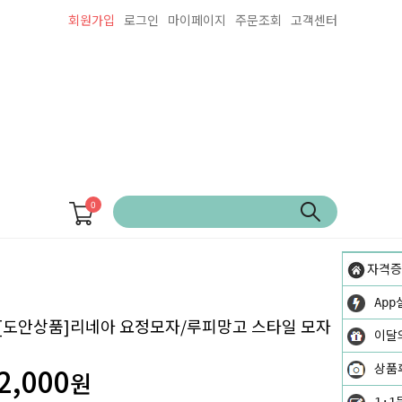
회원가입
로그인
마이페이지
주문조회
고객센터
0
자격증
App
[도안상품]리네아 요정모자/루피망고 스타일 모자
이달
2,000
상품
원