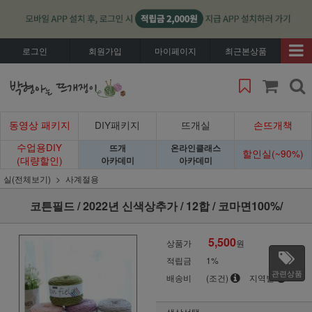
로그인
회원가입
마이페이지
최근본상품
동영상 패키지
DIY패키지
뜨개실
손뜨개책
수업용DIY
뜨개
온라인클래스
할인실(~90%)
(대량할인)
아카데미
아카데미
실(전체보기)
사계절용
코튼필드 / 2022년 신색상추가 / 12합 / 코마면100%/
5,500
상품가
원
적립금
1%
관련상품
배송비
(조건)
지역별
색상선택