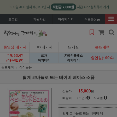
로그인
회원가입
마이페이지
최근본상품
동영상 패키지
DIY패키지
뜨개실
손뜨개책
수업용DIY
뜨개
온라인클래스
할인실(~90%)
(대량할인)
아카데미
아카데미
손뜨개책
아이들용
쉽게 코바늘로 뜨는 베이비 레이스 소품
15,000
상품가
원
배송비
(조건)
지역별
쉽게 코바늘로 뜨는 베이비 레