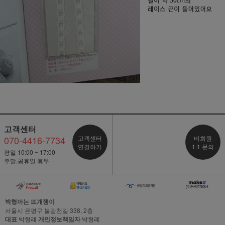
고객센터
070-4416-7734
고객센터
비회원
연결하기
1:1 문의
평일 10:00 ~ 17:00
주말,공휴일 휴무
박형아는 뜨개쟁이
서울시 은평구 불광천길 338, 2층
대표
박형례
개인정보책임자
박형례