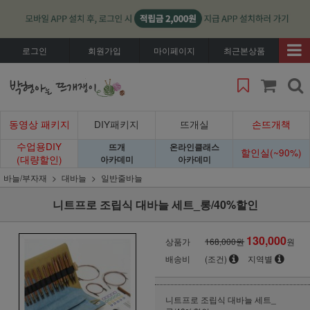
로그인
회원가입
마이페이지
최근본상품
동영상 패키지
DIY패키지
뜨개실
손뜨개책
수업용DIY
뜨개
온라인클래스
할인실(~90%)
(대량할인)
아카데미
아카데미
바늘/부자재
대바늘
일반줄바늘
니트프로 조립식 대바늘 세트_롱/40%할인
130,000
상품가
168,000원
원
배송비
(조건)
지역별
니트프로 조립식 대바늘 세트_