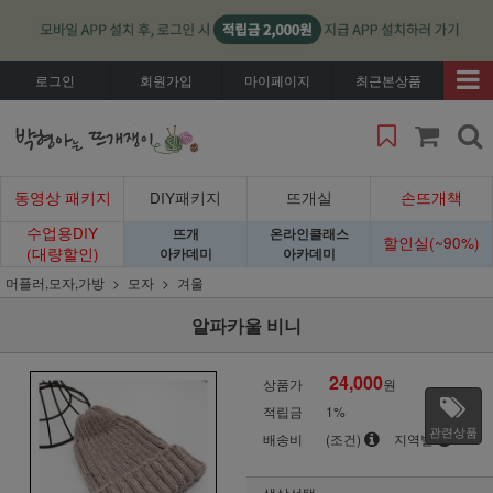
로그인
회원가입
마이페이지
최근본상품
동영상 패키지
DIY패키지
뜨개실
손뜨개책
수업용DIY
뜨개
온라인클래스
할인실(~90%)
(대량할인)
아카데미
아카데미
머플러,모자,가방
모자
겨울
알파카울 비니
24,000
상품가
원
적립금
1%
관련상품
배송비
(조건)
지역별
색상선택