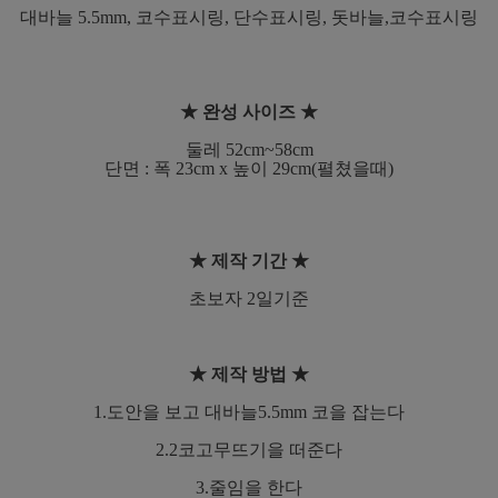
대바늘 5.5mm, 코수표시링, 단수표시링, 돗바늘,코수표시링
★ 완성 사이즈 ★
둘레 52cm~58cm
단면 : 폭 23cm x 높이 29cm(펼쳤을때)
★ 제작 기간 ★
초보자 2일기준
★ 제작 방법 ★
1.도안을 보고 대바늘5.5mm 코을 잡는다
2.2코고무뜨기을 떠준다
3.줄임을 한다