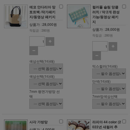
에코 안다리아 망
컬러풀 슬림 망클
토트백 /작가패키
러치 / 약 2개 완성
지/동영상 패키지
가능/동영상 패키
지
상품가 : 28,000원
상품가 : 28,000원
적립금 : 280원
적립금 : 280원
색상선택(1타래)
믹스컬러(1타래)
색상선택(1타래)
단색(1타래)
7mm 평면가방망 선
택
7mm망색상선택
사각 가방망
라피아 44 color (2
022년 새컬러 추
상품가 : 4,000원