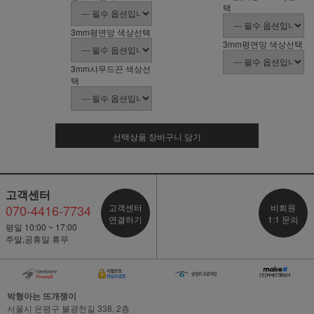
택
3mm평면망 색상선택
3mm평면망 색상선택
3mm샤무드끈 색상선
택
선택상품 장바구니 담기
고객센터
070-4416-7734
고객센터
비회원
연결하기
1:1 문의
평일 10:00 ~ 17:00
주말,공휴일 휴무
박형아는 뜨개쟁이
서울시 은평구 불광천길 338, 2층