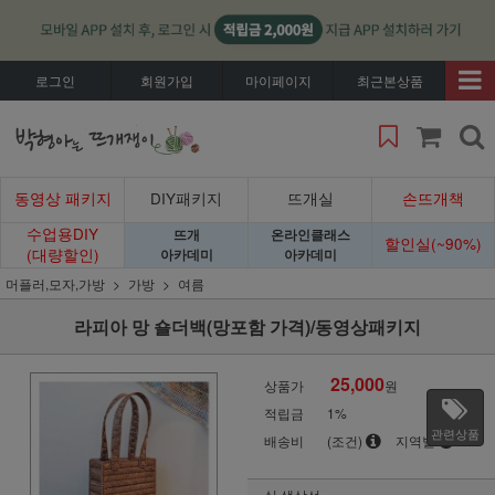
로그인
회원가입
마이페이지
최근본상품
동영상 패키지
DIY패키지
뜨개실
손뜨개책
수업용DIY
뜨개
온라인클래스
할인실(~90%)
(대량할인)
아카데미
아카데미
머플러,모자,가방
가방
여름
라피아 망 숄더백(망포함 가격)/동영상패키지
25,000
상품가
원
적립금
1%
관련상품
배송비
(조건)
지역별
실 색상선