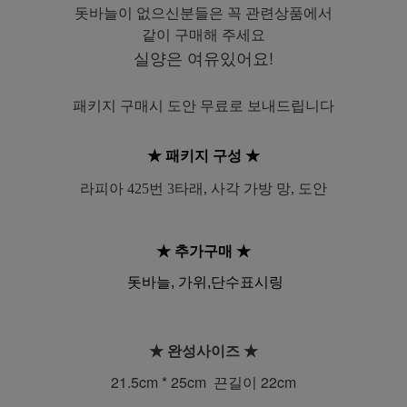
돗바늘이 없으신분들은 꼭 관련상품에서
같이 구매해 주세요
실양은 여유있어요!
패키지 구매시 도안 무료로 보내드립니다
★ 패키지 구성
★
라피아 425번 3타래, 사각 가방 망, 도안
★ 추가구매
★
돗바늘, 가위,단수표시링
★ 완성사이즈
★
21.5cm * 25
cm 끈길이 22cm