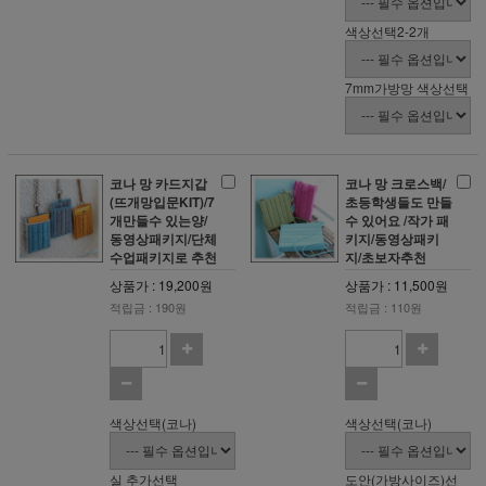
색상선택2-2개
7mm가방망 색상선택
코나 망 카드지갑
코나 망 크로스백/
(뜨개망입문KIT)/7
초등학생들도 만들
개만들수 있는양/
수 있어요 /작가 패
동영상패키지/단체
키지/동영상패키
수업패키지로 추천
지/초보자추천
상품가 : 19,200원
상품가 : 11,500원
적립금 : 190원
적립금 : 110원
색상선택(코나)
색상선택(코나)
실 추가선택
도안(가방사이즈)선