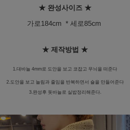
★ 완성사이즈 ★
가로184cm * 세로85cm
★ 제작방법 ★
1.대바늘 4mm로 도안을 보고 코잡고 무늬을 떠준다
2.도안을 보고 늘림과 줄임을 반복하면서 숄을 만들어준다
3.완성후 돗바늘로 실밥정리해준다.