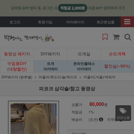
로그인
회원가입
마이페이지
최근본상품
동영상 패키지
DIY패키지
뜨개실
손뜨개책
수업용DIY
뜨개
온라인클래스
할인실(~90%)
(대량할인)
아카데미
아카데미
DIY패키지 (분류별)
머플러/목도리/숄/케이프
머플러(겨울)/넥워머
피코크 삼각숄/참고 동영상
80,000
상품가
원
적립금
1%
관련상품
배송비
(조건)
지역별
색상선택