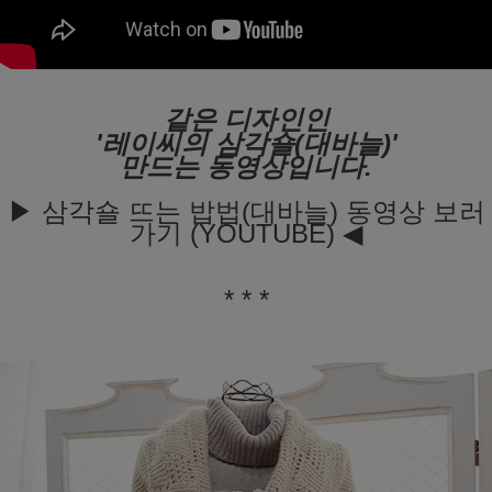
같은 디자인인
'레이씨의 삼각숄(대바늘)'
만드는 동영상입니다.
▶ 삼각숄 뜨는 밥법(대바늘) 동영상 보러
가기 (YOUTUBE) ◀
* * *